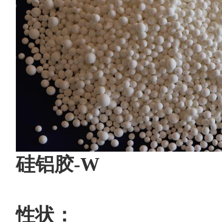
硅铝胶
-W
性状：