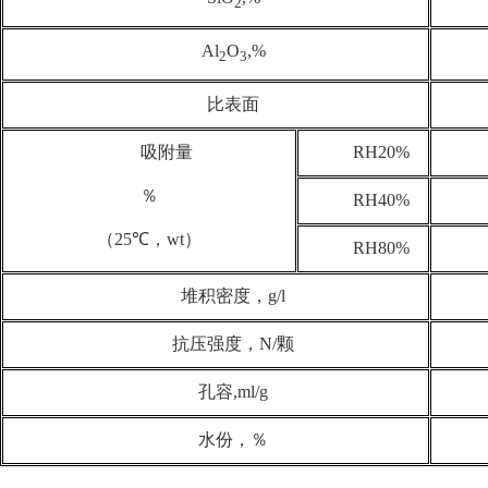
2
Al
O
,%
2
3
比表面
吸附量
RH20%
％
RH40%
（
25℃
，
wt
）
RH80%
堆积密度，
g/l
抗压强度，
N/
颗
孔容
,ml/g
水份，％